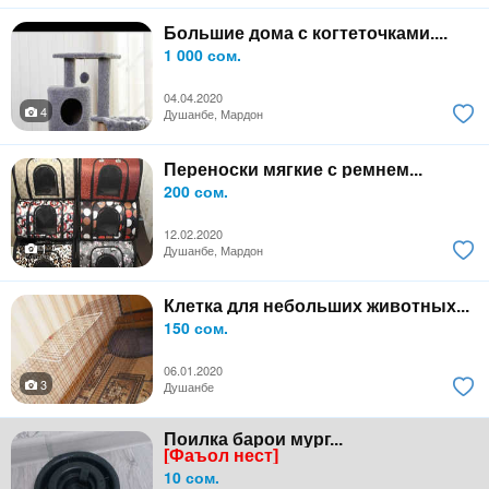
Большие дома с когтеточками....
1 000 сом.
04.04.2020
4
Душанбе, Мардон
Переноски мягкие с ремнем...
200 сом.
12.02.2020
1
Душанбе, Мардон
Клетка для небольших животных...
150 сом.
06.01.2020
3
Душанбе
Поилка барои мург...
[Фаъол нест]
10 сом.