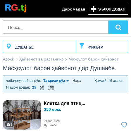
Даромадан
ЭЪЛОН ДОДАН
ДУШАНБЕ
ФИЛЬТР
Асосӣ
>
Ҳайвонот ва растаниҳо
>
Маҳсулот барои ҳайвонот
Масҳсулот барои ҳайвонот дар Душанбе.
ҷобаҷогузорӣ аз рӯи:
Нарх
Ҳамагӣ: 16 эълон
Таърихи рӯз
Нишон додан:
50
100
25
Клетка для птиц...
350 сом.
21.02.2025
6
Душанбе