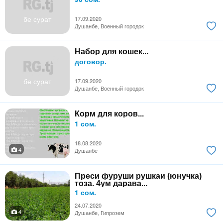
бе сурат
17.09.2020
Душанбе, Военный городок
Набор для кошек...
договор.
бе сурат
17.09.2020
Душанбе, Военный городок
Корм для коров...
1 сом.
18.08.2020
4
Душанбе
Преси фуруши рушкаи (юнучка)
тоза. 4ум дарава...
1 сом.
24.07.2020
4
Душанбе, Гипрозем