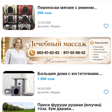
Переноски мягкие с ремнем...
200 сом.
12.02.2020
1
Душанбе, Мардон
Большие дома с когтеточками....
1 000 сом.
04.04.2020
4
Душанбе, Мардон
Преси фуруши рушкаи (юнучка)
тоза. 4ум дарава...