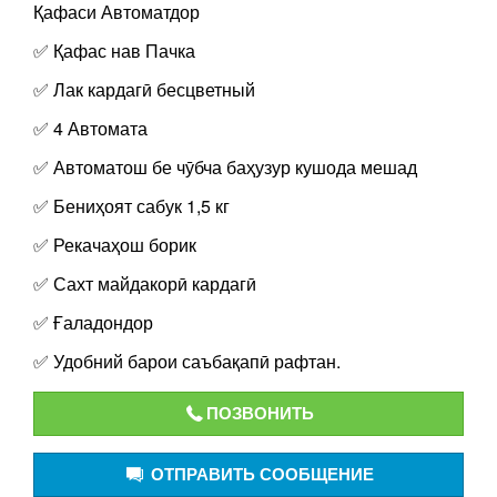
Қафаси Автоматдор
✅ Қафас нав Пачка
✅ Лак кардагӣ бесцветный
✅ 4 Автомата
✅ Автоматош бе чӯбча баҳузур кушода мешад
✅ Бениҳоят сабук 1,5 кг
✅ Рекачаҳош борик
✅ Сахт майдакорӣ кардагӣ
✅ Ғаладондор
✅ Удобний барои саъбақапӣ рафтан.
ПОЗВОНИТЬ
ОТПРАВИТЬ СООБЩЕНИЕ