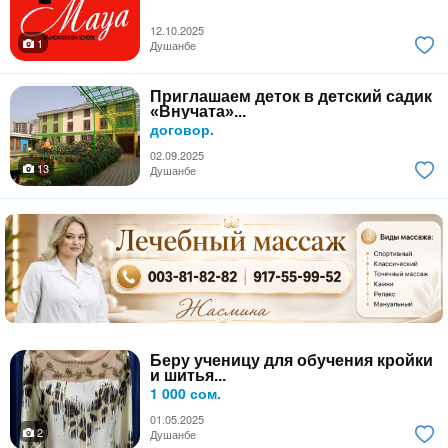
12.10.2025
1
Душанбе
Приглашаем деток в детский садик
«Внучата»...
договор.
02.09.2025
13
Душанбе
Беру ученицу для обучения кройки
и шитья...
1 000 сом.
01.05.2025
2
Душанбе