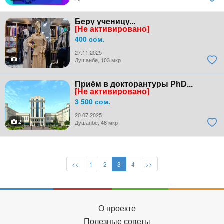
Беру ученицу...
[Не активировано]
400 сом.
27.11.2025
1
Душанбе, 103 мкр
Приём в докторантуры PhD...
[Не активировано]
3 500 сом.
20.07.2025
2
Душанбе, 46 мкр
<<
1
2
3
4
>>
О проекте
Полезные советы