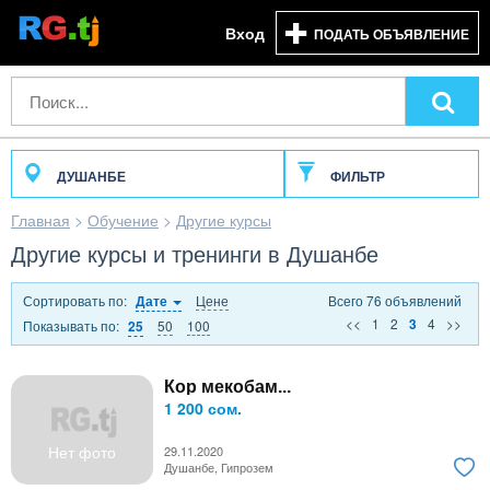
Вход
ПОДАТЬ ОБЪЯВЛЕНИЕ
ДУШАНБЕ
ФИЛЬТР
Главная
>
Обучение
>
Другие курсы
Другие курсы и тренинги в Душанбе
Сортировать по:
Цене
Всего 76 объявлений
Дате
<<
1
2
4
>>
3
Показывать по:
50
100
25
Кор мекобам...
1 200 сом.
Нет фото
29.11.2020
Душанбе, Гипрозем