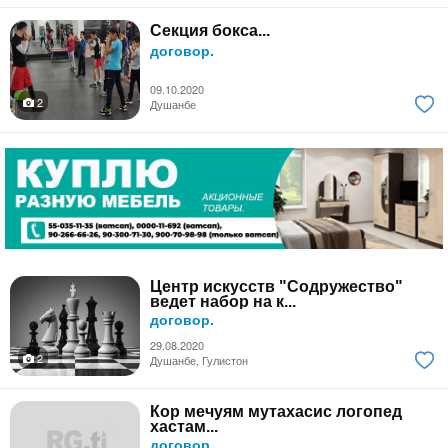
Секция бокса...
договор.
09.10.2020
2
Душанбе
Центр искусств "Содружество"
ведет набор на к...
договор.
29.08.2020
2
Душанбе, Гулистон
Кор мечуям мутахасис логопед
хастам...
договор.