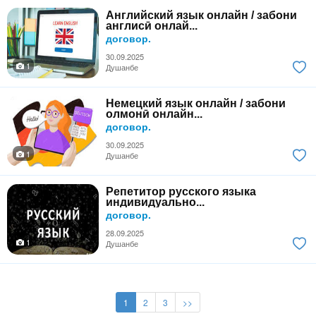
Английский язык онлайн / забони
англисӣ онлай...
договор.
30.09.2025
1
Душанбе
Немецкий язык онлайн / забони
олмонӣ онлайн...
договор.
30.09.2025
1
Душанбе
Репетитор русского языка
индивидуально...
договор.
28.09.2025
1
Душанбе
1
2
3
>>