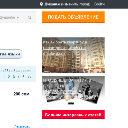
Душанбе
(изменить город)
Войти
ПОДАТЬ ОБЪЯВЛЕНИЕ
Душанбе
Как выбрать квартиру в
новостройке, чтобы не
ошибиться?
гие языки
его 354 объявления
<
1
2
4
5
>>
3
ЧТО ЛУЧШЕ: ЗАНЯТИЯ В
ГРУППЕ ИЛИ
ИНДИВИДУАЛЬНОЕ
200 сом.
ОБУЧЕНИЕ АНГЛИЙСКОМУ
ЯЗЫКУ?
Больше интересных статей
Отметить