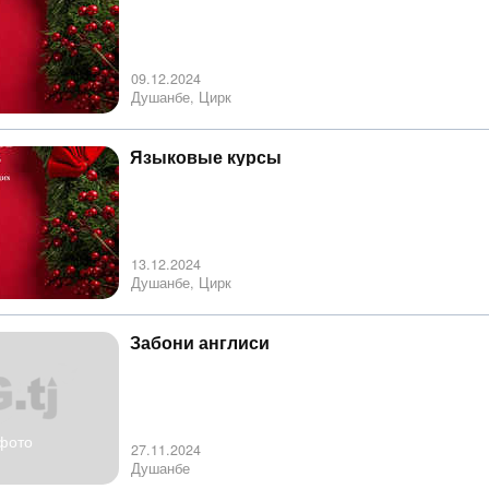
09.12.2024
Душанбе, Цирк
Языковые курсы
13.12.2024
Душанбе, Цирк
Забони англиси
фото
27.11.2024
Душанбе