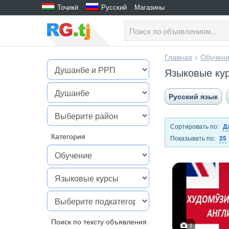
Тоҷикӣ
Русский
Магазины
Главная
>
Обучен
Языковые ку
Русский язык
Сортировать по:
Д
Категория
Показывать по:
25
Поиск по тексту объявления
1