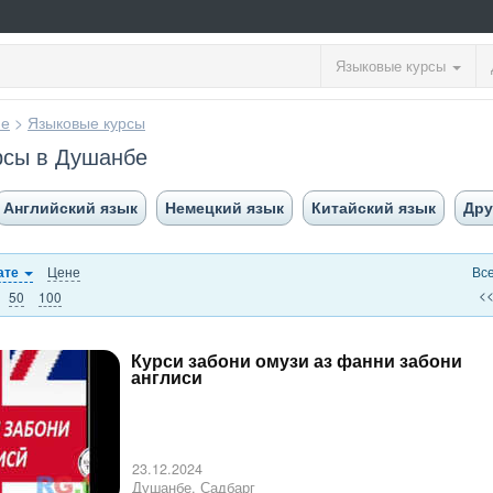
Языковые курсы
ие
>
Языковые курсы
рсы в Душанбе
Английский язык
Немецкий язык
Китайский язык
Дру
Цене
Вс
ате
<
50
100
Курси забони омузи аз фанни забони
англиси
23.12.2024
Душанбе, Садбарг