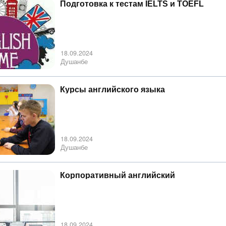
Подготовка к тестам IELTS и TOEFL
18.09.2024
Душанбе
Курсы английского языка
18.09.2024
Душанбе
Корпоративный английский
18.09.2024