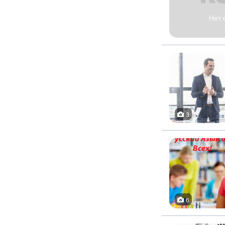
Нет 
3
6