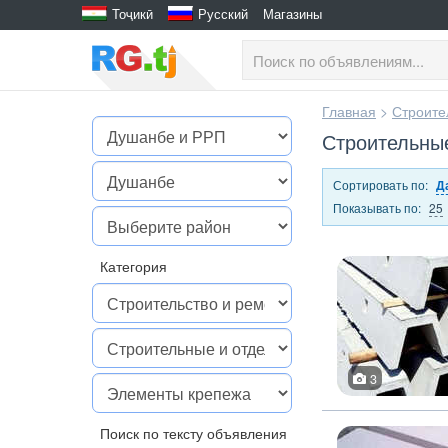
Тоҷикӣ
Русский
Магазины
Главная
>
Строите
Строительны
Сортировать по:
Д
Показывать по:
25
Категория
3
Поиск по тексту объявления