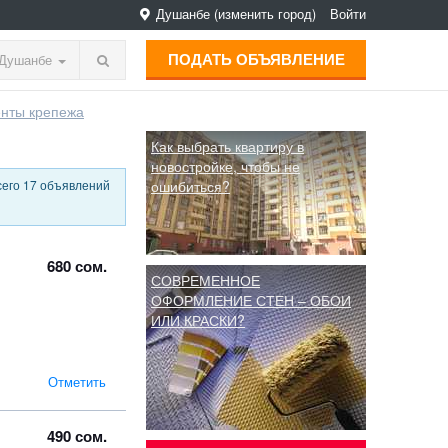
Душанбе
(изменить город)
Войти
ПОДАТЬ ОБЪЯВЛЕНИЕ
Душанбе
нты крепежа
Как выбрать квартиру в
новостройке, чтобы не
сего 17 объявлений
ошибиться?
680 сом.
СОВРЕМЕННОЕ
ОФОРМЛЕНИЕ СТЕН – ОБОИ
ИЛИ КРАСКИ?
Отметить
490 сом.