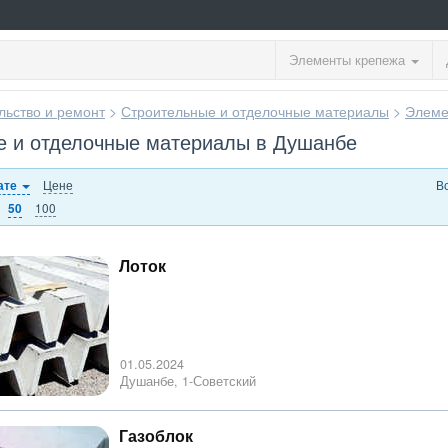
Элементы крепежа
льство и ремонт
>
Строительные и отделочные материалы
>
Элеме
е и отделочные материалы в Душанбе
Цене
В
ате
100
50
Лоток
01.05.2024
Душанбе, 1-Советский
Газоблок