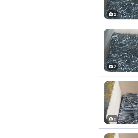
2
2
2