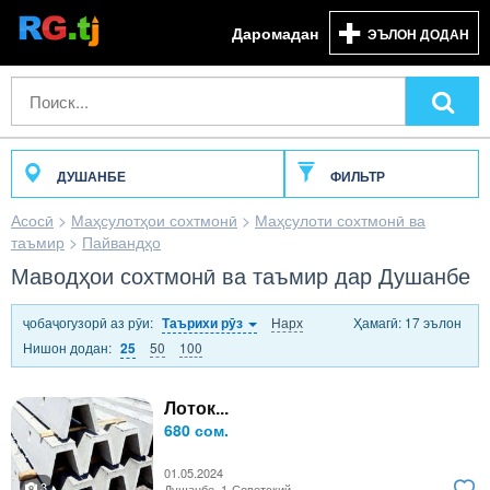
Даромадан
ЭЪЛОН ДОДАН
ДУШАНБЕ
ФИЛЬТР
Асосӣ
>
Маҳсулотҳои сохтмонӣ
>
Маҳсулоти сохтмонӣ ва
таъмир
>
Пайвандҳо
Маводҳои сохтмонӣ ва таъмир дар Душанбе
ҷобаҷогузорӣ аз рӯи:
Нарх
Ҳамагӣ: 17 эълон
Таърихи рӯз
Нишон додан:
50
100
25
Лоток...
680 сом.
01.05.2024
3
Душанбе, 1-Советский