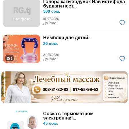
Говора кати хадунок Нав истифода
бурдаги нест...
500 сом.
Нет фото
05.07.2026
Душанбе
Нимблер для детей...
20 сом.
21.06.2026
6
Душанбе
Соска с термометром
электронная...
45 сом.