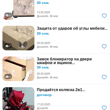
20 сом.
13.05.2025
8
Душанбе, 46 мкр
Защита от ударов об углы мебели...
20 сом.
09.05.2025
7
Душанбе, 46 мкр
Замок блокиратор на двери
шкафов и ящиков...
30 сом.
09.05.2025
4
Душанбе, 46 мкр
Продаётся коляска 2в1...
договор.
17.02.2025
5
Душанбе