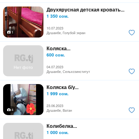
Двухярусная детская кровать...
1 350 сом.
10.07.2023
1
Душанбе, Голубой экран
Коляска...
600 сом.
Нет фото
04.07.2023
Душанбе, Сельхозинститут
Коляска б/у...
1 999 сом.
23.06.2023
4
Душанбе, Ватан
Колибелка...
1 000 сом.