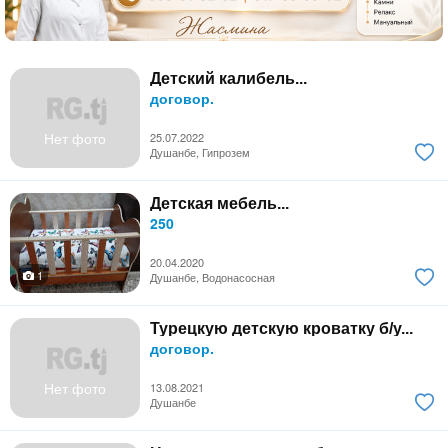
Детский калибель...
договор.
Нет фото
25.07.2022
Душанбе, Гипрозем
Детская мебель...
250
20.04.2020
1
Душанбе, Водонасосная
Турецкую детскую кроватку б/у...
договор.
Нет фото
13.08.2021
Душанбе