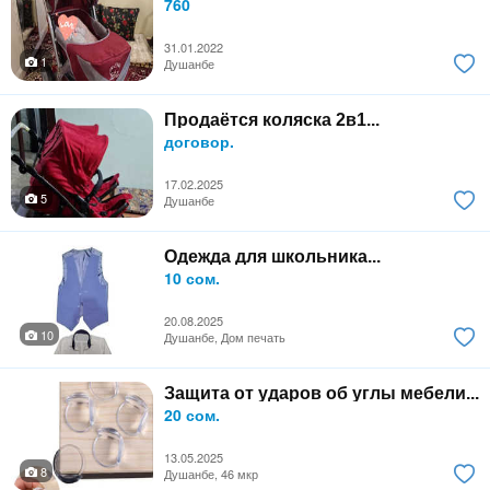
760
31.01.2022
1
Душанбе
Продаётся коляска 2в1...
договор.
17.02.2025
5
Душанбе
Одежда для школьника...
10 сом.
20.08.2025
10
Душанбе, Дом печать
Защита от ударов об углы мебели...
20 сом.
13.05.2025
8
Душанбе, 46 мкр