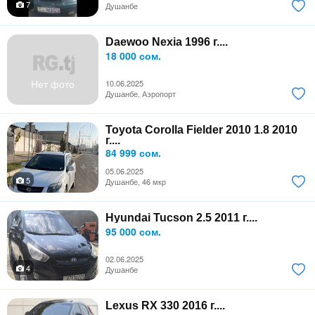
7
Душанбе
Daewoo Nexia 1996 г....
18 000 сом.
Нет фото
10.06.2025
Душанбе, Аэропорт
Toyota Corolla Fielder 2010 1.8 2010
г....
84 999 сом.
05.06.2025
5
Душанбе, 46 мкр
Hyundai Tucson 2.5 2011 г....
95 000 сом.
02.06.2025
4
Душанбе
Lexus RX 330 2016 г....