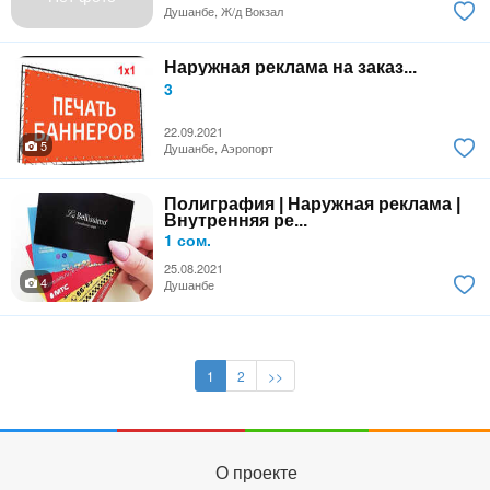
Душанбе, Ж/д Вокзал
Наружная реклама на заказ...
3
22.09.2021
5
Душанбе, Аэропорт
Полиграфия | Наружная реклама |
Внутренняя ре...
1 сом.
25.08.2021
4
Душанбе
1
2
>>
О проекте