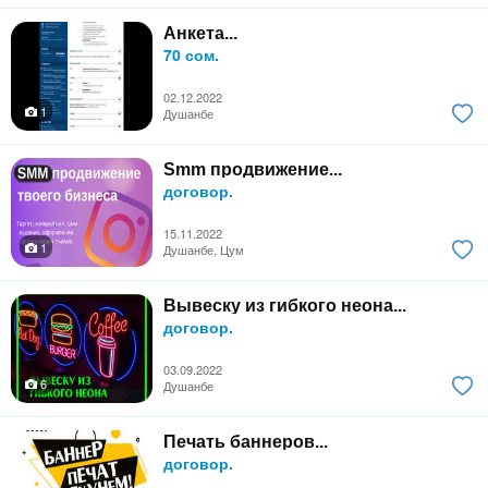
Анкета...
70 сом.
02.12.2022
1
Душанбе
Smm продвижение...
договор.
15.11.2022
1
Душанбе, Цум
Вывеску из гибкого неона...
договор.
03.09.2022
6
Душанбе
Печать баннеров...
договор.