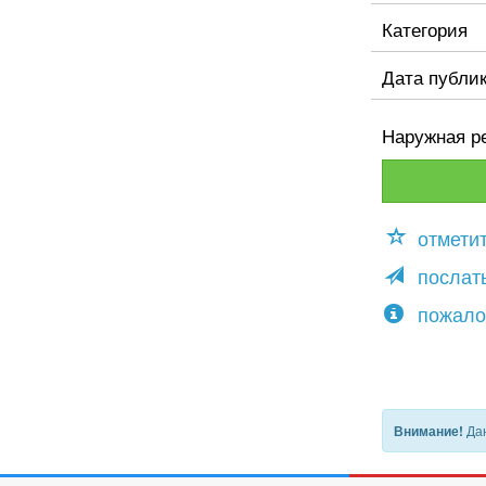
Категория
Дата публи
Наружная р
отмети
послать
пожало
Дан
Внимание!