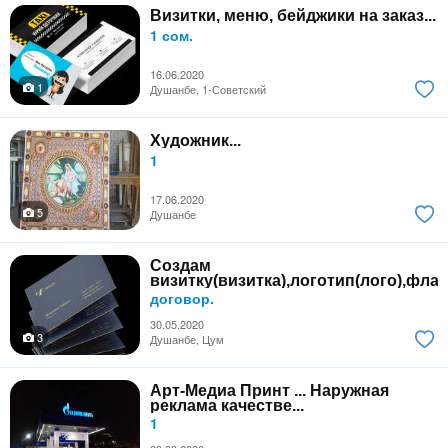
Визитки, меню, бейджики на заказ...
1 сом.
16.06.2020
1
Душанбе, 1-Советский
Художник...
1
17.06.2020
5
Душанбе
Создам
визитку(визитка),логотип(лого),флаер
договор.
30.05.2020
3
Душанбе, Цум
Арт-Медиа Принт ... Наружная
реклама качестве...
1