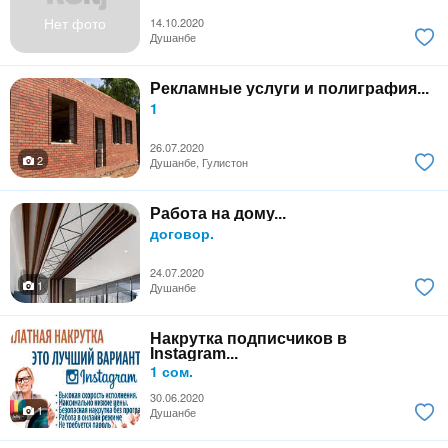
Нет фото
14.10.2020
Душанбе
Рекламные услуги и полиграфия...
1
26.07.2020
2
Душанбе, Гулистон
Работа на дому...
договор.
24.07.2020
1
Душанбе
Накрутка подписчиков в
Instagram...
1 сом.
30.06.2020
1
Душанбе