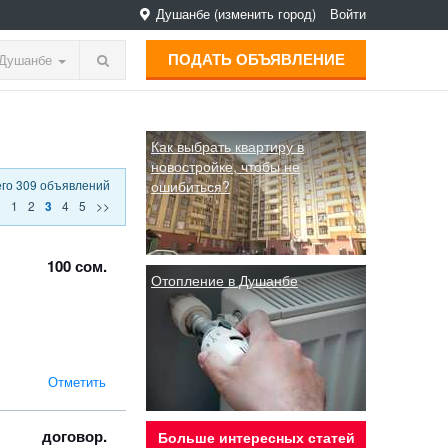
Душанбе
(изменить город)
Войти
ПОДАТЬ ОБЪЯВЛЕНИЕ
Душанбе
Как выбрать квартиру в
новостройке, чтобы не
его 309 объявлений
ошибиться?
<
1
2
4
5
>>
3
100 сом.
Отопление в Душанбе
Отметить
договор.
Больше интересных статей