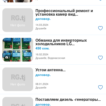
Профессиональный ремонт и
установка камер вид...
договор.
Нет фото
14.03.2024
Душанбе
Обманка для инверторных
холодильников LG...
450 сом.
16.02.2024
1
Душанбе, Водонасосная
Устои антенна...
договор.
Нет фото
08.01.2024
Душанбе
Поставляем дизель -генераторы...
договор.