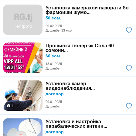
Установка камерахои назорати бо
фармоиши шумо...
50 сом.
Нет фото
09.02.2025
Душанбе, 33 мкр
Прошивка тюнер як Сола 60
сомони...
60 сом.
13.01.2025
2
Душанбе
Установка камер
видеонаблюдения...
договор.
09.01.2025
1
Душанбе
Установка и настройка
парабалических антенн...
договор.