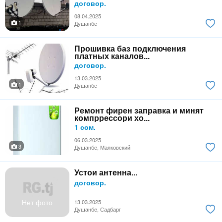
договор.
08.04.2025
1
Душанбе
Прошивка баз подключения
платных каналов...
договор.
13.03.2025
1
Душанбе
Ремонт фирен заправка и минят
компррессори хо...
1 сом.
06.03.2025
3
Душанбе, Маяковский
Устои антенна...
договор.
Нет фото
13.03.2025
Душанбе, Садбарг