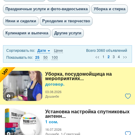
Праздничные услуги и фото-видеосъемка
Уборка и стирка
Няни и сиделки
Рукоделие и творчество
Кулинария и выпечка
Другие услуги
Сортировать по:
Цене
Всего 3060 объявлений
Дате
<<
1
3
4
>>
2
Показывать по:
50
100
25
VIP
Уборка, посудомойщица на
мероприятиях...
договор.
03.08.2026
1
Душанбе
Установка настройка спутниковых
антенн...
1 сом.
16.07.2026
1
Душанбе, 1-Советский