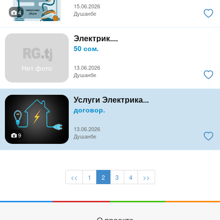
15.06.2026
4
Душанбе
Электрик....
50 сом.
Нет фото
13.06.2026
Душанбе
Услуги Электрика...
договор.
13.06.2026
9
Душанбе
<<
1
2
3
4
>>