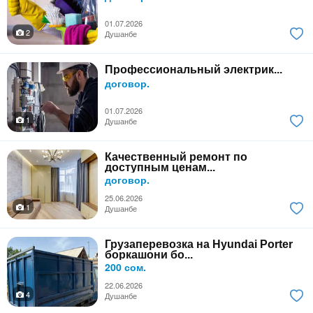
01.07.2026
2
Душанбе
Профессиональный электрик...
договор.
01.07.2026
1
Душанбе
Качественный ремонт по
доступным ценам...
договор.
25.06.2026
1
Душанбе
Грузаперевозка на Hyundai Porter
боркашони бо...
200 сом.
22.06.2026
4
Душанбе