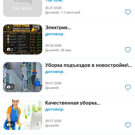
Нет фото
06.07.2026
Душанбе, 1-Советский
Электрик...
договор.
09.06.2026
2
Душанбе, 46 мкр
Уборка подъездов в новостройке\...
договор.
29.07.2026
1
Душанбе
Качественная уборка...
договор.
29.07.2026
1
Душанбе