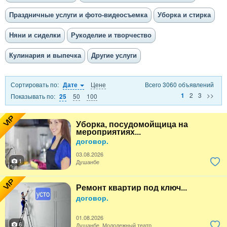
Праздничные услуги и фото-видеосъемка
Уборка и стирка
Няни и сиделки
Рукоделие и творчество
Кулинария и выпечка
Другие услуги
Сортировать по:
Цене
Всего 3060 объявлений
Дате
2
3
>>
1
Показывать по:
50
100
25
VIP
Уборка, посудомойщица на
мероприятиях...
договор.
03.08.2026
1
Душанбе
VIP
Ремонт квартир под ключ...
договор.
01.08.2026
6
Душанбе, Молодежный театр