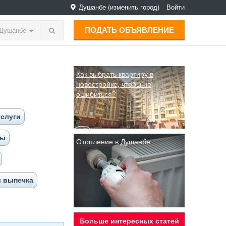
Душанбе
(изменить город)
Войти
ПОДАТЬ ОБЪЯВЛЕНИЕ
Душанбе
Как выбрать квартиру в
новостройке, чтобы не
ошибиться?
услуги
ты
Отопление в Душанбе
и выпечка
Больше интересных статей