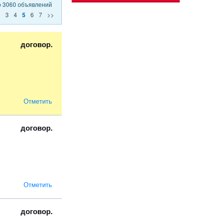
о 3060 объявлений
2
3
4
6
7
>>
5
договор.
Отметить
договор.
Отметить
договор.