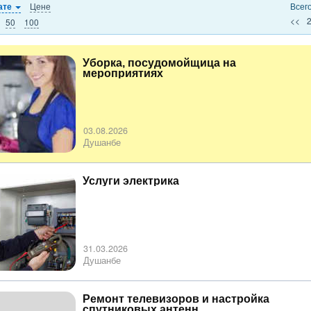
Цене
Всег
ате
<<
50
100
Уборка, посудомойщица на
мероприятиях
03.08.2026
Душанбе
Услуги электрика
31.03.2026
Душанбе
Ремонт телевизоров и настройка
спутниковых антенн