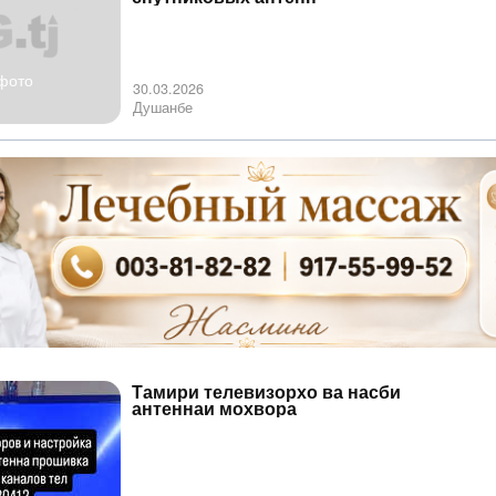
фото
30.03.2026
Душанбе
Тамири телевизорхо ва насби
антеннаи мохвора