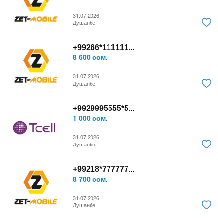
31.07.2026
Душанбе
+99266*111111...
8 600 сом.
31.07.2026
Душанбе
+9929995555*5...
1 000 сом.
31.07.2026
Душанбе
+99218*777777...
8 700 сом.
31.07.2026
Душанбе