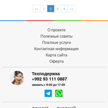
<<
1
2
3
4
>>
О проекте
Полезные советы
Платные услуги
Контактная информация
Карта сайта
Оферта
Техподержка
+992 93 111 0887
звонить с 9:00 до 17:00