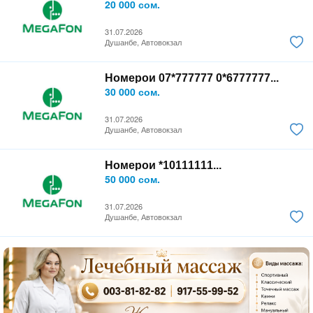
20 000 сом.
31.07.2026
Душанбе, Автовокзал
Номерои 07*777777 0*6777777...
30 000 сом.
31.07.2026
Душанбе, Автовокзал
Номерои *10111111...
50 000 сом.
31.07.2026
Душанбе, Автовокзал