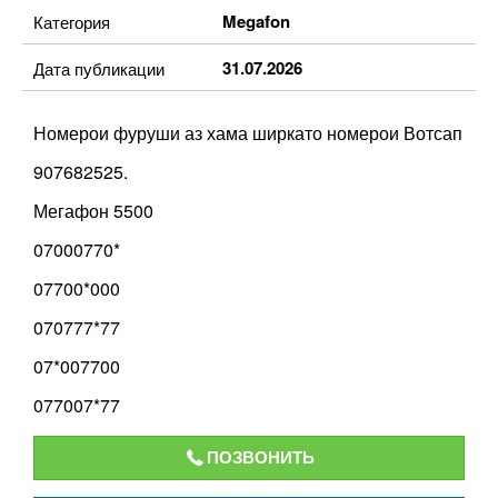
Megafon
Категория
31.07.2026
Дата публикации
Номерои фуруши аз хама ширкато номерои Вотсап
907682525.
Мегафон 5500
07000770*
07700*000
070777*77
07*007700
077007*77
ПОЗВОНИТЬ