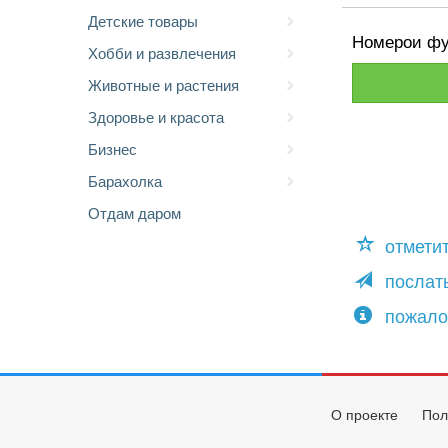
Детские товары
Номерои фу
Хобби и развлечения
Животные и растения
Здоровье и красота
Бизнес
Барахолка
Отдам даром
отмети
послать
пожало
О проекте
Пол