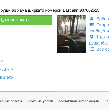
руши аз хама ширкато номерои Ватсапп 907682525
Бобоч
ПОЗВОНИТЬ
Отпра
сообщени
Таджи
Душанбе, 
Все о
ть
 другу
ваться
езные советы
Платные услуги
Контактная информация
Ка