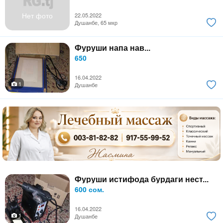
Нет фото
22.05.2022
Душанбе, 65 мкр
Фуруши напа нав...
650
16.04.2022
1
Душанбе
Фуруши истифода бурдаги нест...
600 сом.
16.04.2022
1
Душанбе