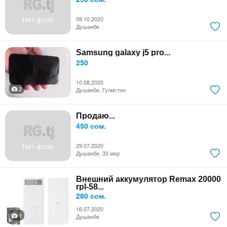
Нет фото
09.10.2020
Душанбе
Samsung galaxy j5 pro...
250
10.08.2020
2
Душанбе, Гулистон
Продаю...
450 сом.
Нет фото
29.07.2020
Душанбе, 33 мкр
Внешний аккумулятор Remax 20000
rpl-58...
280 сом.
16.07.2020
1
Душанбе