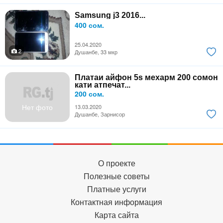
Samsung j3 2016...
400 сом.
25.04.2020
2
Душанбе, 33 мкр
Платаи айфон 5s мехарм 200 сомон
кати атпечат...
200 сом.
Нет фото
13.03.2020
Душанбе, Зарнисор
О проекте
Полезные советы
Платные услуги
Контактная информация
Карта сайта