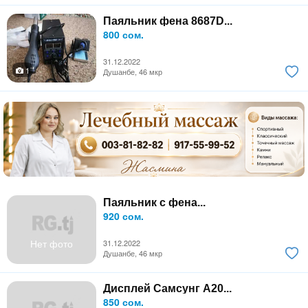
Паяльник фена 8687D...
800 сом.
31.12.2022
1
Душанбе, 46 мкр
Паяльник с фена...
920 сом.
Нет фото
31.12.2022
Душанбе, 46 мкр
Дисплей Самсунг А20...
850 сом.