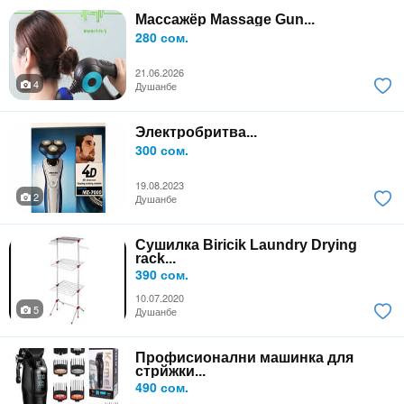
Массажёр Massage Gun...
280 сом.
21.06.2026
4
Душанбе
Электробритва...
300 сом.
19.08.2023
2
Душанбе
Сушилка Biricik Laundry Drying
rack...
390 сом.
10.07.2020
5
Душанбе
Профисионални машинка для
стрйжки...
490 сом.