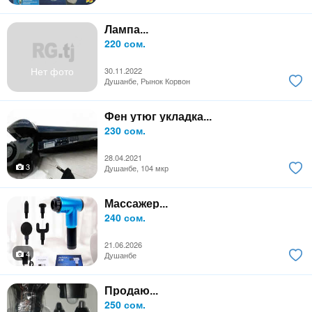
Лампа...
220 сом.
Нет фото
30.11.2022
Душанбе, Рынок Корвон
Фен утюг укладка...
230 сом.
28.04.2021
3
Душанбе, 104 мкр
Массажер...
240 сом.
21.06.2026
4
Душанбе
Продаю...
250 сом.