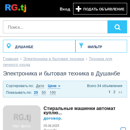
Вход
ПОДАТЬ ОБЪЯВЛЕНИЕ
ДУШАНБЕ
ФИЛЬТР
Главная
>
Электроника и бытовая техника
>
Техника для
личного ухода
Электроника и бытовая техника в Душанбе
Сортировать по:
Дате
Всего 34 объявления
Цене
2
>>
1
Показывать по:
50
100
25
Стиральные машинки автомат
куплю...
договор.
Нет фото
05.06.2025
Душанбе