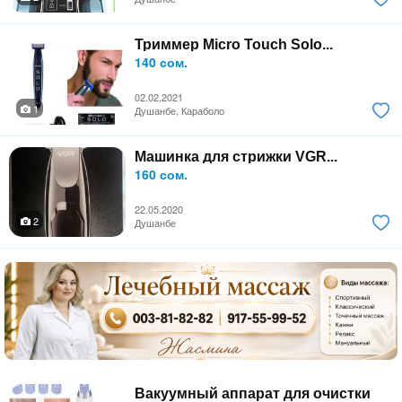
Триммер Micro Touch Solo...
140 сом.
02.02.2021
1
Душанбе, Караболо
Машинка для стрижки VGR...
160 сом.
22.05.2020
2
Душанбе
Вакуумный аппарат для очистки