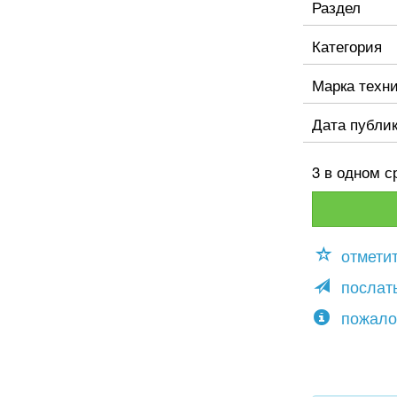
Раздел
Категория
Марка техн
Дата публи
3 в одном с
отмети
послать
пожало