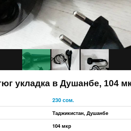
тюг укладка в Душанбе, 104 м
230 сом.
Таджикистан
,
Душанбе
104 мкр