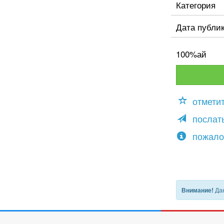
Категория
Дата публи
100%ай
отмети
послать
пожало
Дан
Внимание!