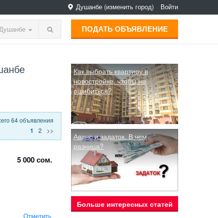
Душанбе
(изменить город)
Войти
ПОДАТЬ ОБЪЯВЛЕНИЕ
Душанбе
шанбе
Как выбрать квартиру в
новостройке, чтобы не
ошибиться?
сего 64 объявления
2
>>
1
Аванс и задаток. В чем
разница?
5 000 сом.
Больше интересных статей
Отметить