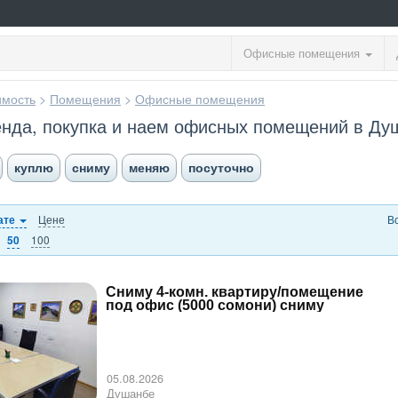
Офисные помещения
мость
>
Помещения
>
Офисные помещения
енда, покупка и наем офисных помещений в Ду
куплю
сниму
меняю
посуточно
Цене
В
ате
100
50
Сниму 4-комн. квартиру/помещение
под офис (5000 сомони) сниму
05.08.2026
Душанбе