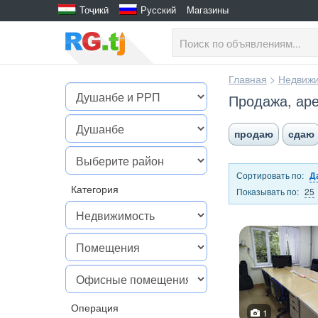
Тоҷикӣ
Русский
Магазины
Главная
>
Недвижи
Продажа, ар
продаю
сдаю
Сортировать по:
Д
Категория
Показывать по:
25
Операция
1