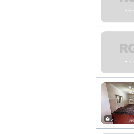
Нет 
Нет 
5