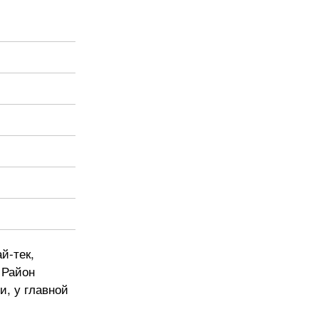
й-тек,
 Район
и, у главной