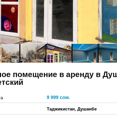
ое помещение в аренду в Ду
етский
9 999 сом.
та
Таджикистан
,
Душанбе