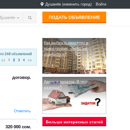
Душанбе
(изменить город)
Войти
ПОДАТЬ ОБЪЯВЛЕНИЕ
Душанбе
Как выбрать квартиру в
новостройке, чтобы не
его 248 объявлений
ошибиться?
<<
1
3
4
>>
2
договор.
Аванс и задаток. В чем
разница?
Отметить
Больше интересных статей
320 000 сом.