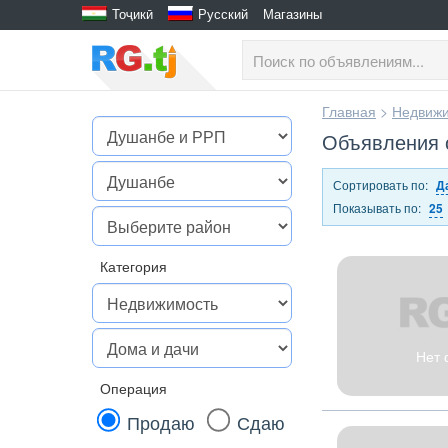
Тоҷикӣ
Русский
Магазины
Главная
>
Недвижи
Объявления 
Сортировать по:
Д
Показывать по:
25
Категория
Нет 
Операция
Продаю
Сдаю