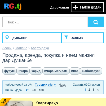
Даромадан
ЭЪЛОН ДОДАН
ДУШАНБЕ
ФИЛЬТР
Асосӣ
>
Манзил
>
Квартираҳо
Продажа, аренда, покупка и наем манзил
дар Душанбе
фурӯш
ичора
харид
ичора мегирам
иваз
шабонарӯзӣ
ҷобаҷогузорӣ аз рӯи:
Нарх
Ҳамагӣ: 6903 эълон
Таърихи рӯз
2
3
>>
1
Нишон додан:
50
100
25
VIP
Квартираҳо...