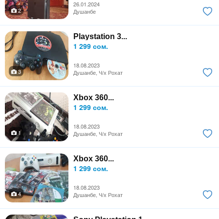
26.01.2024
2
Душанбе
Playstation 3...
1 299 сом.
18.08.2023
3
Душанбе, Ч/х Рохат
Xbox 360...
1 299 сом.
18.08.2023
1
Душанбе, Ч/х Рохат
Xbox 360...
1 299 сом.
18.08.2023
4
Душанбе, Ч/х Рохат