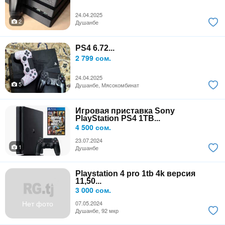
24.04.2025
2
Душанбе
PS4 6.72...
2 799 сом.
24.04.2025
5
Душанбе, Мясокомбинат
Игровая приставка Sony
PlayStation PS4 1TB...
4 500 сом.
23.07.2024
1
Душанбе
Playstation 4 pro 1tb 4k версия
11,50...
3 000 сом.
Нет фото
07.05.2024
Душанбе, 92 мкр