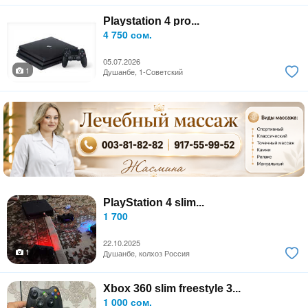
Playstation 4 pro...
4 750 сом.
05.07.2026
1
Душанбе, 1-Советский
PlayStation 4 slim...
1 700
22.10.2025
1
Душанбе, колхоз Россия
Xbox 360 slim freestyle 3...
1 000 сом.