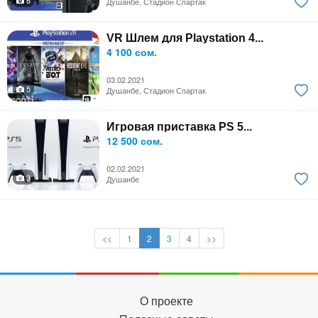
6
Душанбе, Стадион Спартак
VR Шлем для Playstation 4...
4 100 сом.
03.02.2021
5
Душанбе, Стадион Спартак
Игровая приставка PS 5...
12 500 сом.
02.02.2021
3
Душанбе
<<
1
2
3
4
>>
О проекте