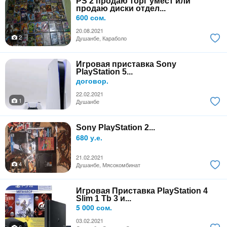
PS 2 продаю торг умест или
продаю диски отдел...
600 сом.
20.08.2021
2
Душанбе, Караболо
Игровая приставка Sony
PlayStation 5...
договор.
22.02.2021
1
Душанбе
Sony PlayStation 2...
680 у.е.
21.02.2021
4
Душанбе, Мясокомбинат
Игровая Приставка PlayStation 4
Slim 1 Tb 3 и...
5 000 сом.
03.02.2021