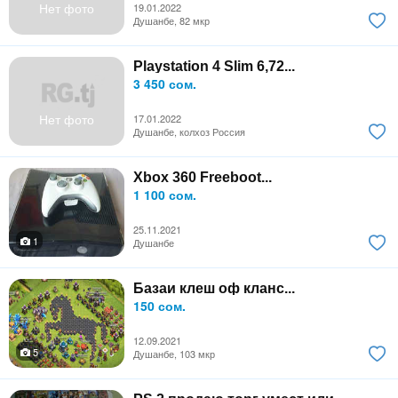
Нет фото
19.01.2022
Душанбе, 82 мкр
Playstation 4 Slim 6,72...
3 450 сом.
Нет фото
17.01.2022
Душанбе, колхоз Россия
Xbox 360 Freeboot...
1 100 сом.
25.11.2021
1
Душанбе
Базаи клеш оф кланс...
150 сом.
12.09.2021
5
Душанбе, 103 мкр