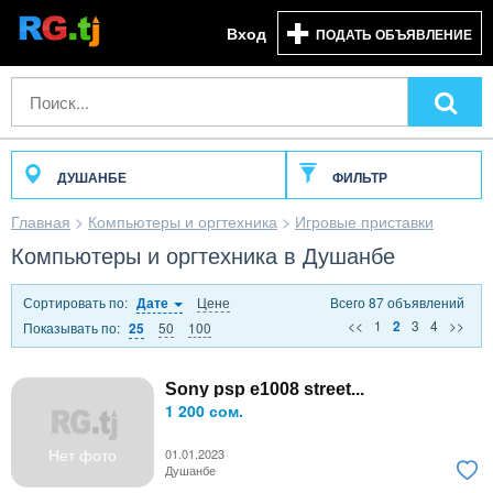
Вход
ПОДАТЬ ОБЪЯВЛЕНИЕ
ДУШАНБЕ
ФИЛЬТР
Главная
>
Компьютеры и оргтехника
>
Игровые приставки
Компьютеры и оргтехника в Душанбе
Сортировать по:
Цене
Всего 87 объявлений
Дате
<<
1
3
4
>>
2
Показывать по:
50
100
25
Sony psp e1008 street...
1 200 сом.
Нет фото
01.01.2023
Душанбе