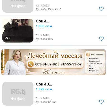
Нет фото
12.11.2022
Душанбе, Испечак-2
Сони...
1 800 сом.
02.11.2022
1
Душанбе, 9 км
Сони 3...
1 399 сом.
Нет фото
01.11.2022
Душанбе, 65 мкр