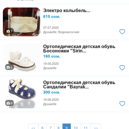
Электро колыбель...
610 сом.
07.07.2020
1
Душанбе, Водонасосная
Ортопедическая детская обувь
Босоножки "Sirin...
160 сом.
19.06.2020
6
Душанбе
Ортопедическая детская обувь
Сандалии "Bayrak...
300 сом.
19.06.2020
6
Душанбе
<<
6
7
8
9
10
11
>>