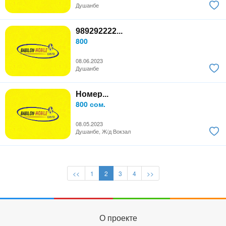
Душанбе
989292222...
800
08.06.2023
Душанбе
Номер...
800 сом.
08.05.2023
Душанбе, Ж/д Вокзал
<<
1
2
3
4
>>
О проекте