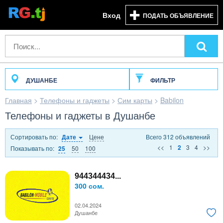
Вход
ПОДАТЬ ОБЪЯВЛЕНИЕ
ДУШАНБЕ
ФИЛЬТР
Главная
>
Телефоны и гаджеты
>
Сим карты
>
Babilon
Телефоны и гаджеты в Душанбе
Сортировать по:
Цене
Всего 312 объявлений
Дате
<<
1
3
4
>>
2
Показывать по:
50
100
25
944344434...
300 сом.
02.04.2024
Душанбе