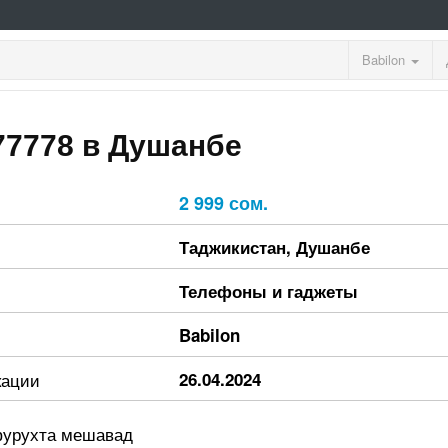
Babilon
77778 в Душанбе
2 999 сом.
Таджикистан
,
Душанбе
Телефоны и гаджеты
Babilon
кации
26.04.2024
фурухта мешавад