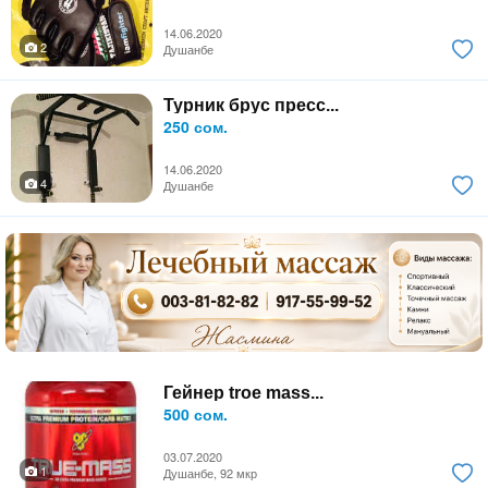
14.06.2020
2
Душанбе
Турник брус пресс...
250 сом.
14.06.2020
4
Душанбе
Гейнер troe mass...
500 сом.
03.07.2020
1
Душанбе, 92 мкр