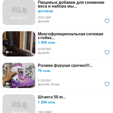
Пищевые добавки для снижение
веса и набора мы...
договор.
Нет фото
03.01.2021
Душанбе
Многофункциональная силовая
стойка...
1 500 сом.
24.08.2021
10
Душанбе
Ролики фуруши срочно!!!...
70 сом.
21.09.2021
1
Душанбе, 46 мкр
Штанга 50 кг...
1 200 сом.
Нет фото
15.01.2022