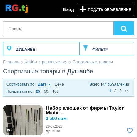
Вход
ПОДАТЬ ОБЪЯВЛЕНИЕ
ДУШАНБЕ
ФИЛЬТР
Главная
>
Хобби и развлечения
>
Спортивные товары
Спортивные товары в Душанбе.
Сортировать по:
Цене
Всего 144 объявления
Дате
2
3
>>
1
Показывать по:
50
100
25
Набор клюшек от фирмы Taylor
Made...
3 500 сом.
26.07.2026
6
Душанбе