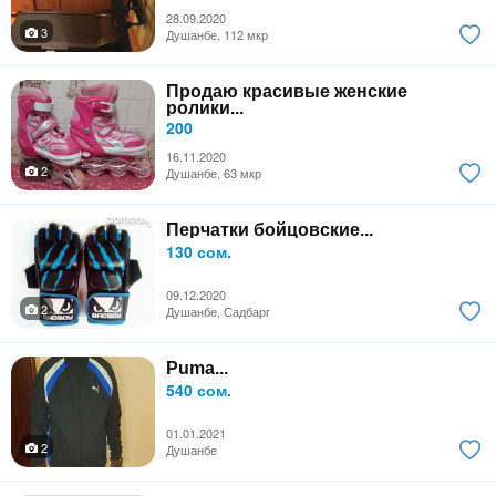
28.09.2020
3
Душанбе, 112 мкр
Продаю красивые женские
ролики...
200
16.11.2020
2
Душанбе, 63 мкр
Перчатки бойцовские...
130 сом.
09.12.2020
2
Душанбе, Садбарг
Puma...
540 сом.
01.01.2021
2
Душанбе