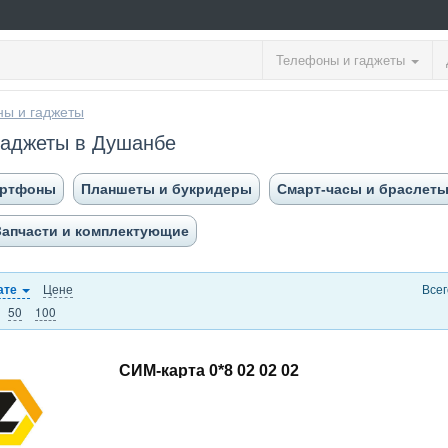
Телефоны и гаджеты
ы и гаджеты
гаджеты в Душанбе
артфоны
Планшеты и букридеры
Смарт-часы и браслет
Запчасти и комплектующие
Цене
Всег
ате
50
100
СИМ-карта 0*8 02 02 02