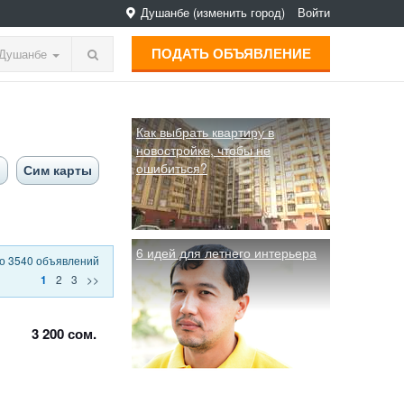
Душанбе
(изменить город)
Войти
ПОДАТЬ ОБЪЯВЛЕНИЕ
Душанбе
Как выбрать квартиру в
новостройке, чтобы не
ошибиться?
ы
Сим карты
6 идей для летнего интерьера
о 3540 объявлений
2
3
>>
1
3 200 сом.