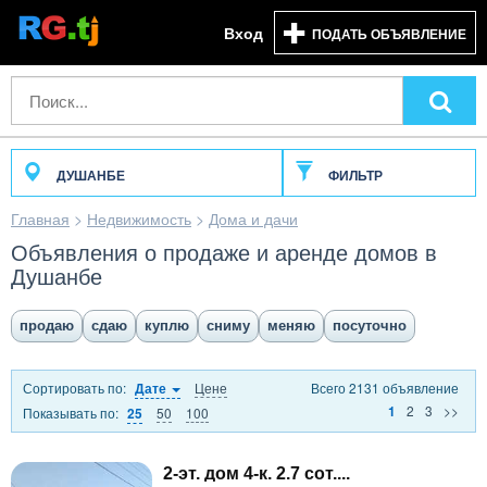
Вход
ПОДАТЬ ОБЪЯВЛЕНИЕ
ДУШАНБЕ
ФИЛЬТР
Главная
>
Недвижимость
>
Дома и дачи
Объявления о продаже и аренде домов в
Душанбе
продаю
сдаю
куплю
сниму
меняю
посуточно
Сортировать по:
Цене
Всего 2131 объявление
Дате
2
3
>>
1
Показывать по:
50
100
25
2-эт. дом 4-к. 2.7 сот....