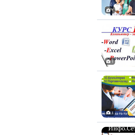
1
1
1