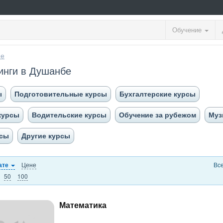
Обучение
ие
инги в Душанбе
ы
Подготовительные курсы
Бухгалтерские курсы
курсы
Водительские курсы
Обучение за рубежом
Муз
рсы
Другие курсы
Цене
Вс
ате
50
100
Математика