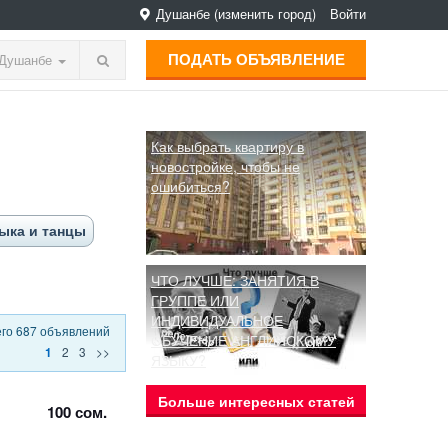
Душанбе
(изменить город)
Войти
ПОДАТЬ ОБЪЯВЛЕНИЕ
Душанбе
Как выбрать квартиру в
новостройке, чтобы не
ошибиться?
ыка и танцы
ЧТО ЛУЧШЕ: ЗАНЯТИЯ В
ГРУППЕ ИЛИ
ИНДИВИДУАЛЬНОЕ
его 687 объявлений
ОБУЧЕНИЕ АНГЛИЙСКОМУ
2
3
>>
1
ЯЗЫКУ?
Больше интересных статей
100 сом.