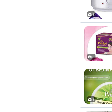
3
3
3