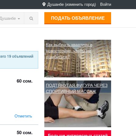
Душанбе
(изменить город)
Войти
ПОДАТЬ ОБЪЯВЛЕНИЕ
Душанбе
Как выбрать квартиру в
новостройке, чтобы не
сего 19 объявлений
ошибиться?
60 сом.
ПОДТЯНУТАЯ ФИГУРА ЧЕРЕЗ
СПОРТИВНЫЙ МАССАЖ
Отметить
50 сом.
Больше интересных статей