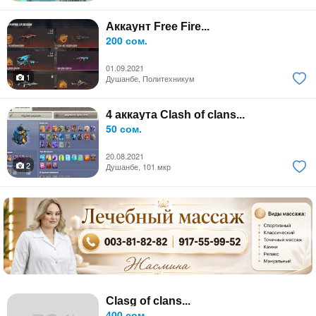
Аккаунт Free Fire...
200 сом.
01.09.2021
1
Душанбе, Политехникум
4 аккаута Clash of clans...
50 сом.
20.08.2021
2
Душанбе, 101 мкр
Clasg of clans...
400 сом.