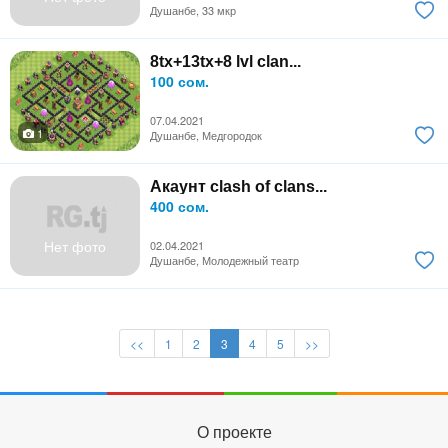
Душанбе, 33 мкр
8tx+13tx+8 lvl clan...
100 сом.
07.04.2021
1
Душанбе, Медгородок
Акаунт clash of clans...
400 сом.
Нет фото
02.04.2021
Душанбе, Молодежный театр
<<
1
2
3
4
5
>>
О проекте