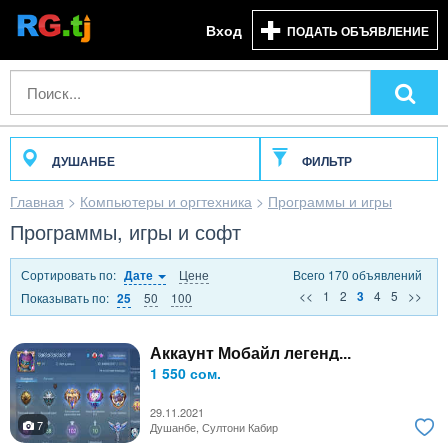
Вход
ПОДАТЬ ОБЪЯВЛЕНИЕ
ДУШАНБЕ
ФИЛЬТР
Главная
>
Компьютеры и оргтехника
>
Программы и игры
Программы, игры и софт
Сортировать по:
Цене
Всего 170 объявлений
Дате
<<
1
2
4
5
>>
3
Показывать по:
50
100
25
Аккаунт Мобайл легенд...
1 550 сом.
29.11.2021
7
Душанбе, Султони Кабир