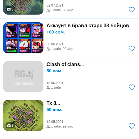
02.07.2021
3
Душанбе, 82 мкр
Аккаунт в бравл старс 33 бойцов...
100 сом.
30.06.2021
7
Душанбе, 92 мкр
Clash of clans...
50 сом.
Нет фото
13.06.2021
Душанбе
Тх 8...
50 сом.
15.05.2021
1
Душанбе, 92 мкр