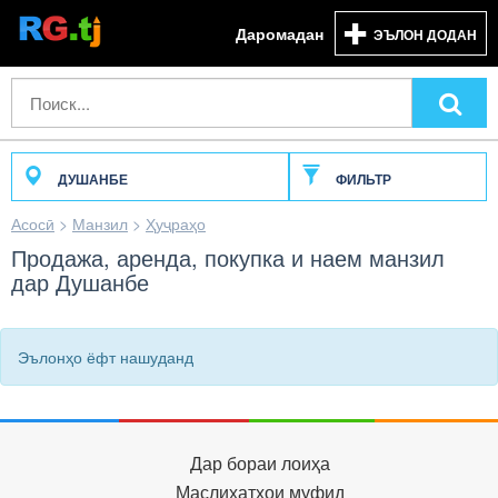
Даромадан
ЭЪЛОН ДОДАН
ДУШАНБЕ
ФИЛЬТР
Асосӣ
>
Манзил
>
Ҳуҷраҳо
Продажа, аренда, покупка и наем манзил
дар Душанбе
Эълонҳо ёфт нашуданд
Дар бораи лоиҳа
Маслиҳатҳои муфид