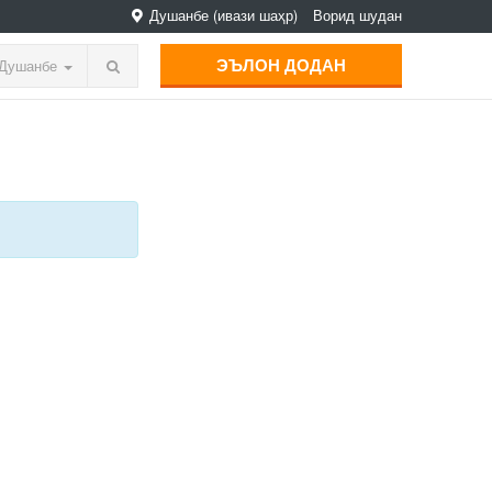
Душанбе
(ивази шаҳр)
Ворид шудан
ЭЪЛОН ДОДАН
Душанбе