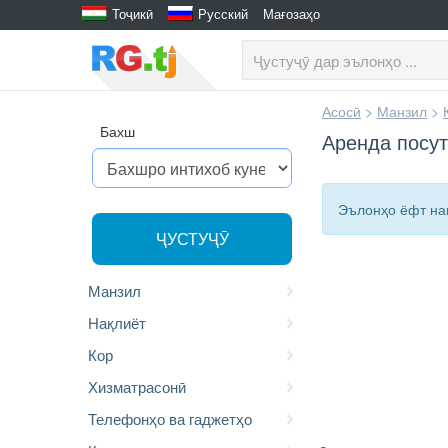
Тоҷикӣ
Русский
Мағозаҳо
Асосӣ
>
Манзил
>
Бахш
Аренда посут
Эълонҳо ёфт н
ҶУСТУҶӮ
Манзил
Нақлиёт
Кор
Хизматрасонӣ
Телефонҳо ва гаджетҳо