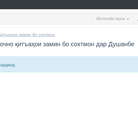
Интихоби бахш
Қитъаҳои замин бо сохтмон
очно қитъаҳои замин бо сохтмон дар Душанбе
ашуданд