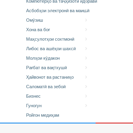
Компютерҳо ва таҷҳизоти идоравӣ
Асбобҳои электронӣ ва маишӣ
Омӯзиш
Хона ва боғ
Маҳсулотҳои сохтмонӣ
Либос ва ашёҳои шахсӣ
Молҳои кӯдакон
Рағбат ва вақтхушӣ
Ҳайвонот ва растаниҳо
Саломатӣ ва зебоӣ
Бизнес
Гуногун
Ройгон медиҳам