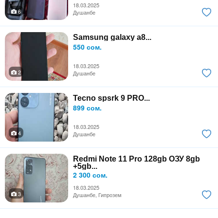
18.03.2025
6
Душанбе
Samsung galaxy a8...
550 сом.
18.03.2025
2
Душанбе
Tecno spsrk 9 PRO...
899 сом.
18.03.2025
4
Душанбе
Redmi Note 11 Pro 128gb ОЗУ 8gb
+5gb...
2 300 сом.
18.03.2025
3
Душанбе, Гипрозем