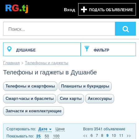
Вход
ПОДАТЬ ОБЪЯВЛЕНИЕ
ДУШАНБЕ
ФИЛЬТР
Главная
>
Телефоны и гаджеты
Телефоны и гаджеты в Душанбе
Телефоны и смартфоны
Планшеты и букридеры
Смарт-часы и браслеты
Сим карты
Аксессуары
Запчасти и комплектующие
Сортировать по:
Цене
Всего 3541 объявление
Дате
<<
6
7
8
10
11
>>
9
Показывать по:
50
100
25