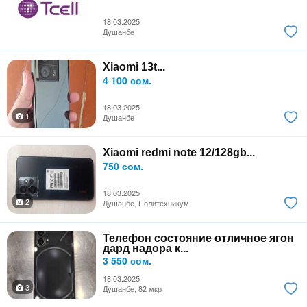
18.03.2025
Душанбе
Xiaomi 13t...
4 100 сом.
18.03.2025
1
Душанбе
Xiaomi redmi note 12/128gb...
750 сом.
18.03.2025
2
Душанбе, Политехникум
Телефон состояние отличное ягон
дард надора к...
3 550 сом.
18.03.2025
3
Душанбе, 82 мкр