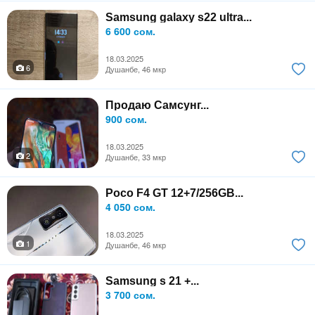
Samsung galaxy s22 ultra...
6 600 сом.
18.03.2025
6
Душанбе, 46 мкр
Продаю Самсунг...
900 сом.
18.03.2025
2
Душанбе, 33 мкр
Poco F4 GT 12+7/256GB...
4 050 сом.
18.03.2025
1
Душанбе, 46 мкр
Samsung s 21 +...
3 700 сом.