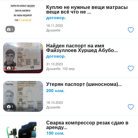
Куплю не нужные вещи матрасы
вещи всё что не ...
договор.
16.11.2023
1
Душанбе
Найден паспорт на имя
Файзуллоев Хуршед Абубо...
договор.
31.10.2023
1
Душанбе, 102 мкр
Утерян паспорт (шиноснома)...
200 сом.
18.10.2023
1
Душанбе
Сварка компрессор резак сдаю в
аренду...
100 сом.