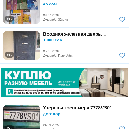
45 сом.
08.07.2026
2
Душанбе, 32 мкр
Входная железная дверь....
1 000 сом.
05.01.2026
2
Душанбе, Парк Айни
Утеряны госномера 7778VS01...
договор.
24.09.2025
1