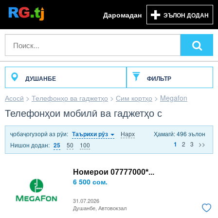
Даромадан
ЭЪЛОН ДОДАН
ДУШАНБЕ
ФИЛЬТР
Асосӣ
>
Телефонҳо ва гаджетҳо
>
Сим кортҳо
>
Megafon
Телефонҳои мобилӣ ва гаджетҳо с
ҷобаҷогузорӣ аз рӯи:
Нарх
Ҳамагӣ: 496 эълон
Таърихи рӯз
2
3
>>
1
Нишон додан:
50
100
25
Номерои 07777000*...
6 500 сом.
31.07.2026
Душанбе, Автовокзал