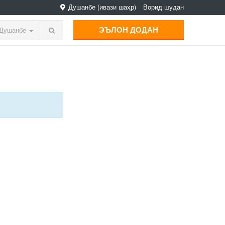
Душанбе
(ивази шаҳр)
Ворид шудан
ЭЪЛОН ДОДАН
Душанбе