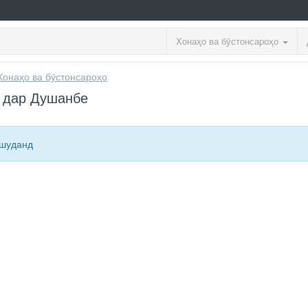
Хонаҳо ва бӯстонсароҳо
Хонаҳо ва бӯстонсароҳо
 дар Душанбе
ашуданд