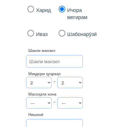
Харид
Ичора
мегирам
Иваз
Шабонарӯзӣ
Шакли манзил
Миқдори ҳуҷраҳо
-
Масоҳати хона
-
Нишонӣ