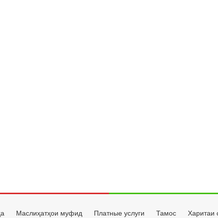
ҳа
Маслиҳатҳои муфид
Платные услуги
Тамос
Харитаи 