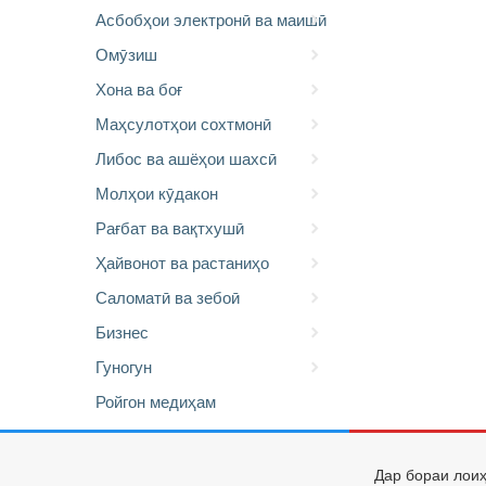
Асбобҳои электронӣ ва маишӣ
Омӯзиш
Хона ва боғ
Маҳсулотҳои сохтмонӣ
Либос ва ашёҳои шахсӣ
Молҳои кӯдакон
Рағбат ва вақтхушӣ
Ҳайвонот ва растаниҳо
Саломатӣ ва зебоӣ
Бизнес
Гуногун
Ройгон медиҳам
Дар бораи лои