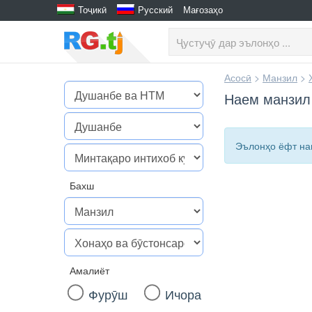
Тоҷикӣ
Русский
Мағозаҳо
Асосӣ
>
Манзил
>
Наем манзил
Эълонҳо ёфт н
Бахш
Амалиёт
Фурӯш
Ичора