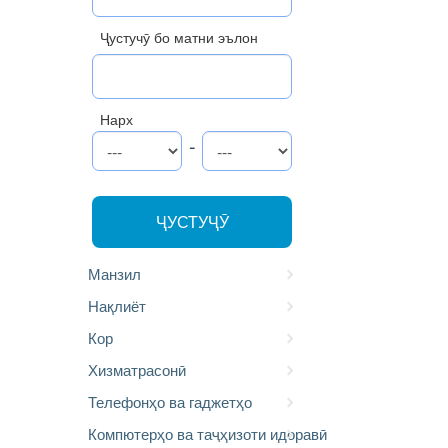
Ҷустучӯ бо матни эълон
Нарх
-
ҶУСТУҶӮ
Манзил
Нақлиёт
Кор
Хизматрасонӣ
Телефонҳо ва гаджетҳо
Компютерҳо ва таҷҳизоти идоравӣ