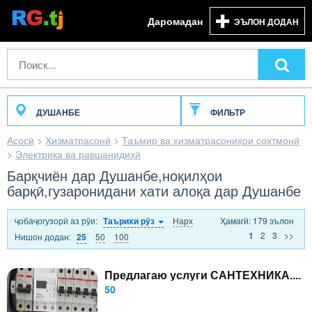
Даромадан
ЭЪЛОН ДОДАН
ДУШАНБЕ
ФИЛЬТР
Асосӣ
>
Хизматрасонӣ
>
Таъмир ва хизматрасониҳои сохтмонӣ
>
Электрика ва равшанидиҳӣ
Барқчиён дар Душанбе,ноқилҳои
барқӣ,гузаронидани хати алоқа дар Душанбе
ҷобаҷогузорӣ аз рӯи:
Нарх
Ҳамагӣ: 179 эълон
Таърихи рӯз
2
3
>>
1
Нишон додан:
50
100
25
Предлагаю услуги САНТЕХНИКА....
50