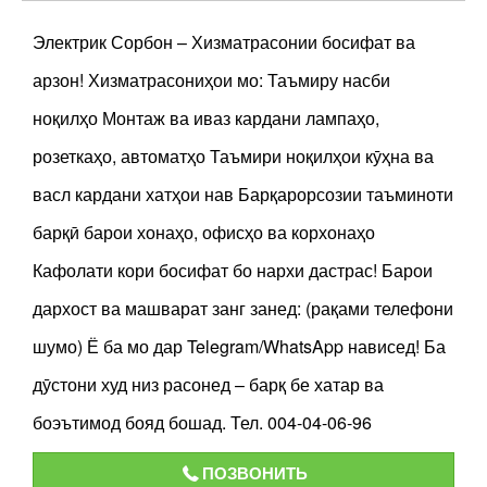
Электрик Сорбон – Хизматрасонии босифат ва
арзон! Хизматрасониҳои мо: Таъмиру насби
ноқилҳо Монтаж ва иваз кардани лампаҳо,
розеткаҳо, автоматҳо Таъмири ноқилҳои кӯҳна ва
васл кардани хатҳои нав Барқарорсозии таъминоти
барқӣ барои хонаҳо, офисҳо ва корхонаҳо
Кафолати кори босифат бо нархи дастрас! Барои
дархост ва машварат занг занед: (рақами телефони
шумо) Ё ба мо дар Telegram/WhatsApp нависед! Ба
дӯстони худ низ расонед – барқ бе хатар ва
боэътимод бояд бошад. Тел. 004-04-06-96
ПОЗВОНИТЬ